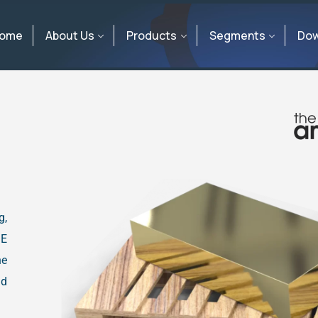
ome
About Us
Products
Segments
Dow
g,
ZE
he
nd