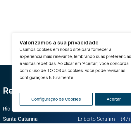
Valorizamos a sua privacidade
Usamos cookies em nosso site para fornecer a
experiência mais relevante, lembrando suas preferência
e visitas repetidas. Ao clicar em “Aceitar”, você concorda
com o uso de TODOS os cookies. Você pode revisar as
configurações futuramente.
Representatives
Configuração de Cookies
Aceitar
Rio Grande do Sul
Cauã Almeida –
(54) 
Santa Catarina
Eriberto Serafim –
(47
São Paulo
Carlos Nascimento –
(