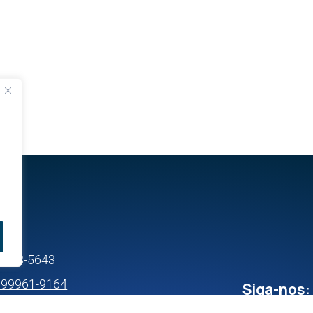
s
99633-5643
) 99961-9164
Siga-nos:
11) 95897-0364